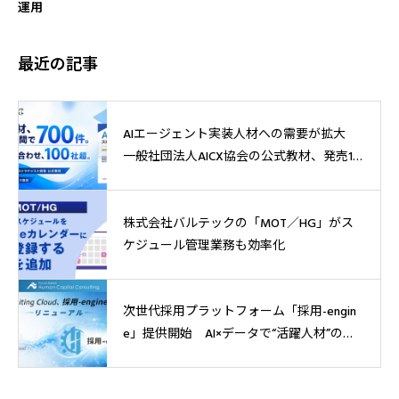
運用
最近の記事
AIエージェント実装人材への需要が拡大
一般社団法人AICX協会の公式教材、発売1
週間で700件突破
株式会社バルテックの「MOT／HG」がス
ケジュール管理業務も効率化
次世代採用プラットフォーム「採用-engin
e」提供開始 AI×データで“活躍人材”の獲
得へ