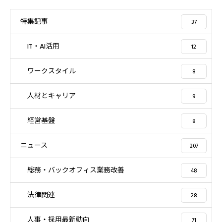
特集記事
37
IT・AI活用
12
ワークスタイル
8
人材とキャリア
9
経営基盤
8
ニュース
207
総務・バックオフィス業務改善
48
法律関連
28
人事・採用最新動向
71