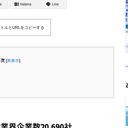
e
Hatena
Line
トルとURLをコピーする
目次
[
非表示
]
界企業数20,690社