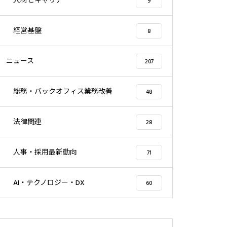
人材とキャリア
9
経営基盤
8
ニュース
207
総務・バックオフィス業務改善
48
法律関連
28
人事・採用最新動向
71
AI・テクノロジー・DX
60