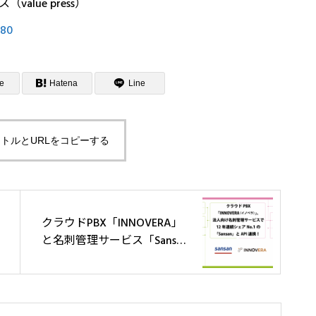
lue press）
080
e
Hatena
Line
トルとURLをコピーする
クラウドPBX「INNOVERA」
と名刺管理サービス「Sansa
n」のAPI連携開始！