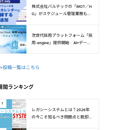
株式会社バルテックの「MOT／H
G」がスケジュール管理業務も効
率化
次世代採用プラットフォーム「採
用-engine」提供開始 AI×データ
で“活躍人材”の獲得へ
>>投稿一覧はこちら
週間ランキング
1
レガシーシステムとは？2026年
の今こそ知るべき問題点と脱却方
法