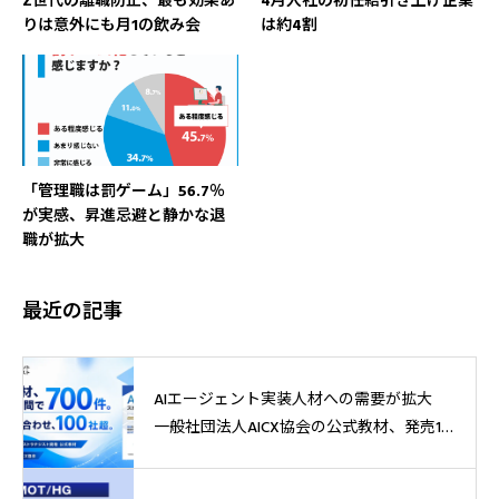
Z世代の離職防止、最も効果あ
4月入社の初任給引き上げ企業
りは意外にも月1の飲み会
は約4割
「管理職は罰ゲーム」56.7％
が実感、昇進忌避と静かな退
職が拡大
最近の記事
AIエージェント実装人材への需要が拡大
一般社団法人AICX協会の公式教材、発売1
週間で700件突破