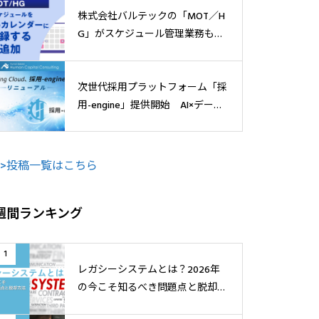
株式会社バルテックの「MOT／H
G」がスケジュール管理業務も効
率化
次世代採用プラットフォーム「採
用-engine」提供開始 AI×データ
で“活躍人材”の獲得へ
>>投稿一覧はこちら
週間ランキング
1
レガシーシステムとは？2026年
の今こそ知るべき問題点と脱却方
法